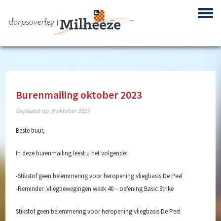
Burenmailing oktober 2023
Centrum Plan Milheeze
Geplaatst op:
9 oktober 2023
Bouwproject de Berken
Beste buur,
Reactivering Vliegbasis de Peel
In deze burenmailing leest u het volgende:
Gebiedsontwikkeling ‘Achter de Berke’
-Stikstof geen belemmering voor heropening vliegbasis De Peel
Buurtpreventie
-Reminder: Vliegbewegingen week 40 – oefening Basic Strike
Verenigingen
Stikstof geen belemmering voor heropening vliegbasis De Peel