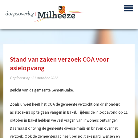
Stand van zaken verzoek COA voor
asielopvang
Centrum Plan Milheeze
Geplaatst op:
21 oktober 2022
Bouwproject de Berken
Bericht van de gemeente Gemert-Bakel
Reactivering Vliegbasis de Peel
Zoals u weet heeft het COA de gemeente verzocht om driehonderd
Gebiedsontwikkeling ‘Achter de Berke’
asielzoekers op te gaan vangen in Bakel. Tijdens de inloopavond op 11
Buurtpreventie
oktober in Bakel hebben we veel vragen van inwoners ontvangen.
Daarnaast ontving de gemeente diverse mails en brieven over het
Verenigingen
verzoek. Ook de gemeenteraad heeft per politieke partij wensen en