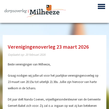
Verenigingenoverleg 23 maart 2026
Centrum Plan Milheeze
Geplaatst op:
20 februari 2026
Bouwproject de Berken
Beste verenigingen van Milheeze,
Reactivering Vliegbasis de Peel
Graag nodigen wij jullie uit voor het jaarlijkse verenigingenoverleg op
23 maart van 20:15u tot uiterlijk 21:30u. Jullie zijn hiervoor van harte
Gebiedsontwikkeling ‘Achter de Berke’
welkom in de Schans.
Buurtpreventie
Dit jaar stelt Nanda Coenen, vrijwilligersondersteuner van de Gemeente
Verenigingen
Gemert-Bakel zich voor. Zij zal o.a. ingaan op wat zij kan betekenen