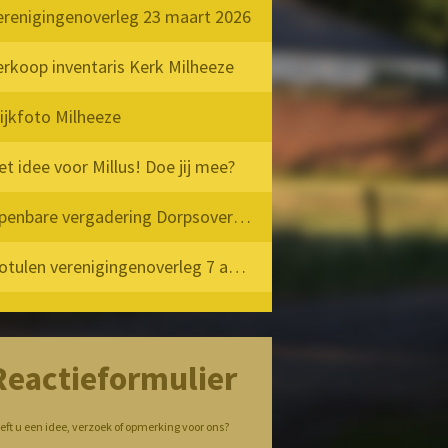
erenigingenoverleg 23 maart 2026
erkoop inventaris Kerk Milheeze
ijkfoto Milheeze
et idee voor Millus! Doe jij mee?
Openbare vergadering Dorpsoverleg Milheeze 12 mei 2025
Notulen verenigingenoverleg 7 april 2025
Reactieformulier
eft u een idee, verzoek of opmerking voor ons?