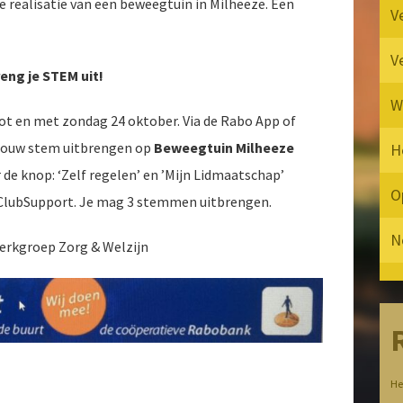
de realisatie van een beweegtuin in Milheeze. Een
V
V
eng je STEM uit!
W
ot en met zondag 24 oktober. Via de Rabo App of
j jouw stem uitbrengen op
Beweegtuin Milheeze
H
de knop: ‘Zelf regelen’ en ’Mijn Lidmaatschap’
 ClubSupport. Je mag 3 stemmen uitbrengen.
erkgroep Zorg & Welzijn
He