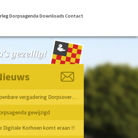
rleg
Dorpsagenda
Downloads
Contact
Nieuws
Openbare vergadering Dorpsoverleg Milheeze 2026
orpsagenda gewijzigd
e Digitale Korhoen komt eraan !!