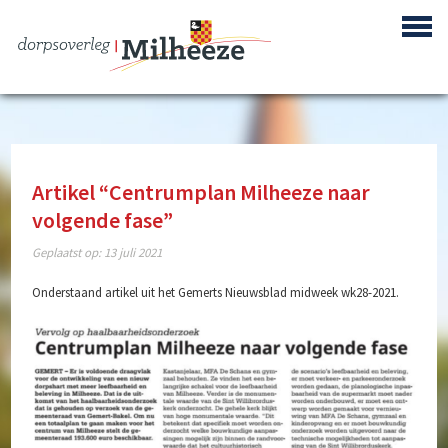
Artikel “Centrumplan Milheeze naar
volgende fase”
Centrum Plan Milheeze
Geplaatst op:
13 juli 2021
Bouwproject de Berken
Onderstaand artikel uit het Gemerts Nieuwsblad midweek wk28-2021.
Reactivering Vliegbasis de Peel
Gebiedsontwikkeling ‘Achter de Berke’
Buurtpreventie
Verenigingen