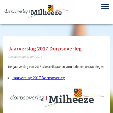
Jaarverslag 2017 Dorpsoverleg
Centrum Plan Milheeze
Geplaatst op:
17 juni 2018
Bouwproject de Berken
Het jaarverslag van 2017 is beschikbaar en voor iedereen te raadplegen:
Reactivering Vliegbasis de Peel
Jaarverslag 2017 Dorpsoverleg
Gebiedsontwikkeling ‘Achter de Berke’
Buurtpreventie
Verenigingen