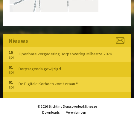
Speelvoorzieningen
Zorg en Welzijn
Archief
Nieuws
15
Openbare vergadering Dorpsoverleg Milheeze 2026
apr
01
Dorpsagenda gewijzigd
apr
01
De Digitale Korhoen komt eraan !!
apr
© 2026 Stichting Dorpsoverleg Milheeze
Downloads
Verenigingen