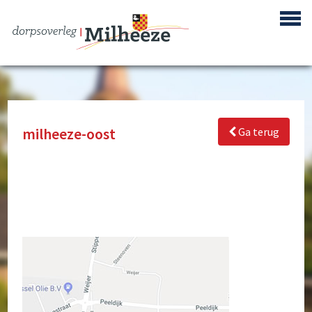
milheeze-oost
Ga terug
Centrum Plan Milheeze
Bouwproject de Berken
Reactivering Vliegbasis de Peel
Gebiedsontwikkeling ‘Achter de Berke’
Buurtpreventie
Verenigingen