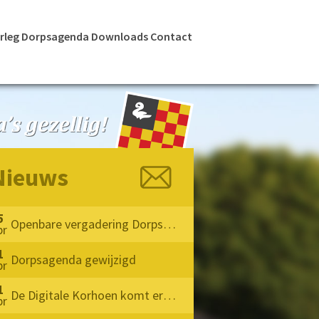
rleg
Dorpsagenda
Downloads
Contact
Nieuws
5
Openbare vergadering Dorpsoverleg Milheeze 2026
pr
1
Dorpsagenda gewijzigd
pr
1
De Digitale Korhoen komt eraan !!
pr