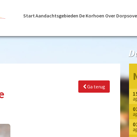
Start
Aandachtsgebieden
De Korhoen
Over Dorpsove
Ga terug
e
1
a
0
a
0
a