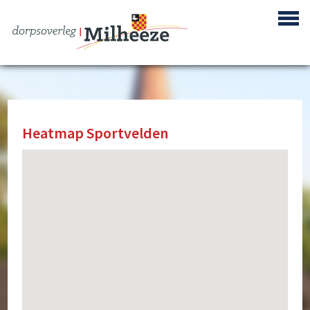
Heatmap Sportvelden
Centrum Plan Milheeze
Bouwproject de Berken
Reactivering Vliegbasis de Peel
Gebiedsontwikkeling ‘Achter de Berke’
Buurtpreventie
Verenigingen