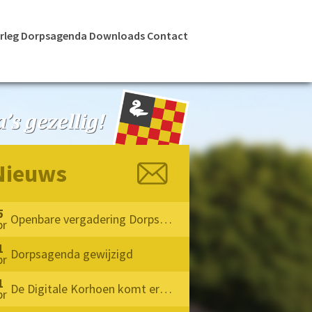
rleg
Dorpsagenda
Downloads
Contact
Nieuws
5
Openbare vergadering Dorpsoverleg Milheeze 2026
pr
1
Dorpsagenda gewijzigd
pr
1
De Digitale Korhoen komt eraan !!
pr