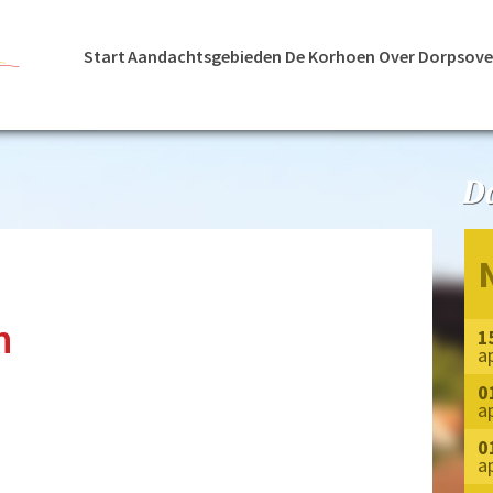
Start
Aandachtsgebieden
De Korhoen
Over Dorpsove
n
1
a
0
a
0
a