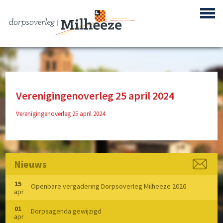
Verenigingenoverleg 25 april 2024
Centrum Plan Milheeze
Verenigingenoverleg 25 april 2024
Bouwproject de Berken
Reactivering Vliegbasis de Peel
Nieuws
Gebiedsontwikkeling ‘Achter de Berke’
15
Openbare vergadering Dorpsoverleg Milheeze 2026
Buurtpreventie
apr
01
Verenigingen
Dorpsagenda gewijzigd
apr