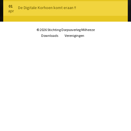
Speelvoorzieningen
01
De Digitale Korhoen komt eraan !!
apr
Zorg en Welzijn
Archief
© 2026 Stichting Dorpsoverleg Milheeze
Downloads
Verenigingen