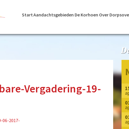
Start
Aandachtsgebieden
De Korhoen
Over Dorpsove
bare-Vergadering-19-
1
a
0
a
0
-06-2017-
a