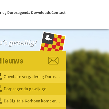
rleg
Dorpsagenda
Downloads
Contact
Nieuws
5
Openbare vergadering Dorpsoverleg Milheeze 2026
pr
1
Dorpsagenda gewijzigd
pr
1
De Digitale Korhoen komt eraan !!
pr