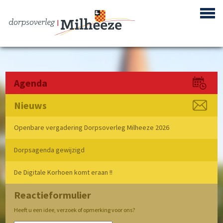
Agenda
Nieuws
Centrum Plan Milheeze
Openbare vergadering Dorpsoverleg Milheeze 2026
Bouwproject de Berken
Dorpsagenda gewijzigd
Reactivering Vliegbasis de Peel
Gebiedsontwikkeling ‘Achter de Berke’
De Digitale Korhoen komt eraan !!
Buurtpreventie
Reactieformulier
Verenigingen
Heeft u een idee, verzoek of opmerking voor ons?