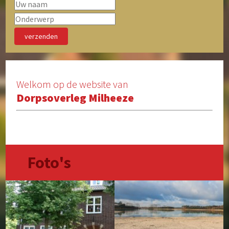
Speelvoorzieningen
Zorg en Welzijn
Archief
Welkom op de website van
Dorpsoverleg Milheeze
Foto's