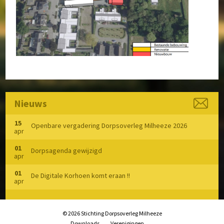
Speelvoorzieningen
Zorg en Welzijn
Archief
Nieuws
15
Openbare vergadering Dorpsoverleg Milheeze 2026
apr
01
Dorpsagenda gewijzigd
apr
01
De Digitale Korhoen komt eraan !!
apr
© 2026 Stichting Dorpsoverleg Milheeze
Downloads
Verenigingen