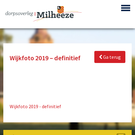
Wijkfoto 2019 – definitief
Ga terug
Centrum Plan Milheeze
Bouwproject de Berken
Reactivering Vliegbasis de Peel
Gebiedsontwikkeling ‘Achter de Berke’
Wijkfoto 2019 - definitief
Buurtpreventie
Verenigingen