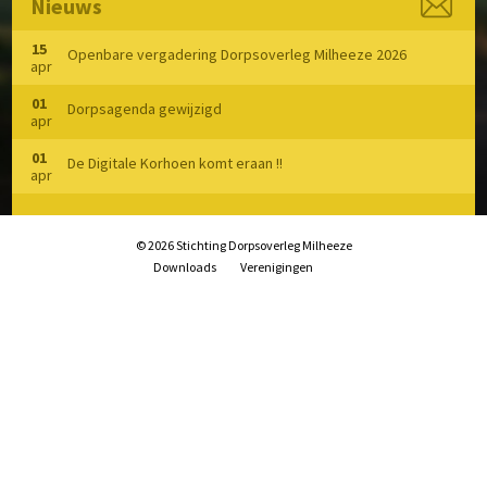
Nieuws
Speelvoorzieningen
15
Zorg en Welzijn
Openbare vergadering Dorpsoverleg Milheeze 2026
apr
Archief
01
Dorpsagenda gewijzigd
apr
01
De Digitale Korhoen komt eraan !!
apr
© 2026 Stichting Dorpsoverleg Milheeze
Downloads
Verenigingen