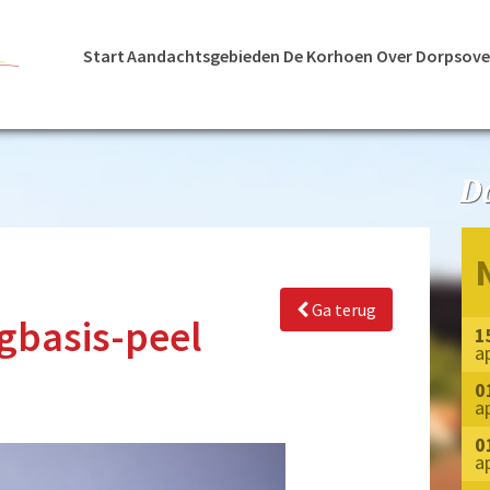
Start
Aandachtsgebieden
De Korhoen
Over Dorpsove
Ga terug
gbasis-peel
1
a
0
a
0
a