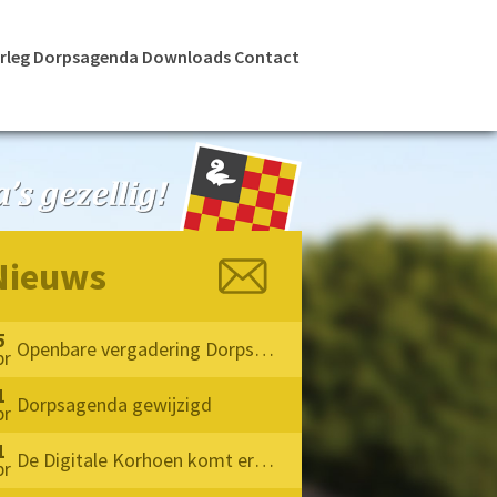
rleg
Dorpsagenda
Downloads
Contact
Nieuws
5
Openbare vergadering Dorpsoverleg Milheeze 2026
pr
1
Dorpsagenda gewijzigd
pr
1
De Digitale Korhoen komt eraan !!
pr